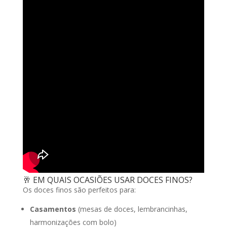
🥂 EM QUAIS OCASIÕES USAR DOCES FINOS?
Os doces finos são perfeitos para:
Casamentos
(mesas de doces, lembrancinhas,
harmonizações com bolo)